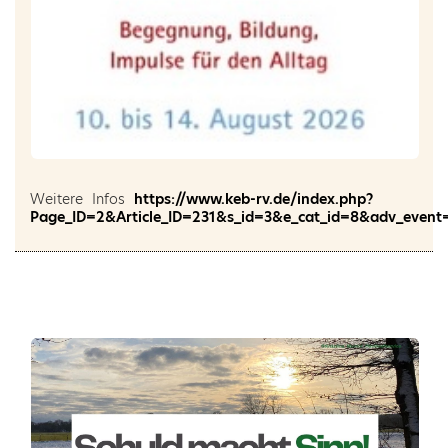
Weitere Infos
https://www.keb-rv.de/index.php?
Page_ID=2&Article_ID=231&s_id=3&e_cat_id=8&adv_even