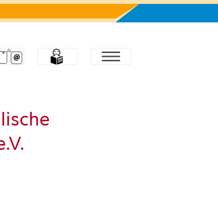
lische
.V.