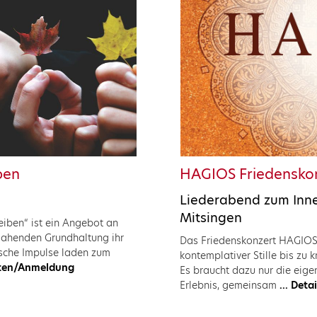
ben
HAGIOS Friedensko
Liederabend zum Inne
Mitsingen
eiben“ ist ein Angebot an
ejahenden Grundhaltung ihr
Das Friedenskonzert HAGIOS i
sche Impulse laden zum
kontemplativer Stille bis zu 
osten/Anmeldung
Es braucht dazu nur die eig
Erlebnis, gemeinsam
... Det